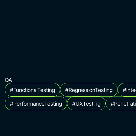
QA
#FunctionalTesting
#RegressionTesting
#Inte
#PerformanceTesting
#UXTesting
#Penetrat