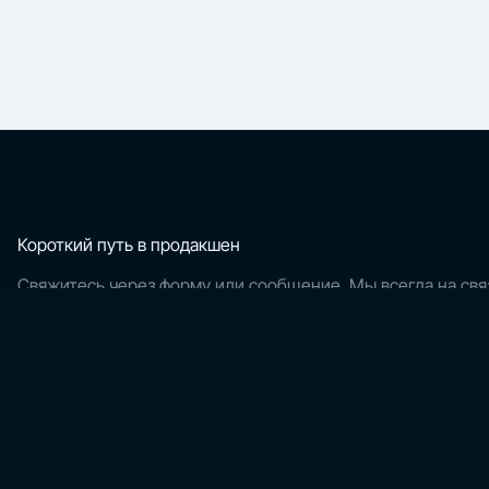
Короткий путь в продакшен
Свяжитесь через форму или сообщение. Мы всегда на свя
Свяжитесь с вашим менеджером по email
sales@intelexity.systems