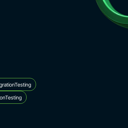
grationTesting
ionTesting