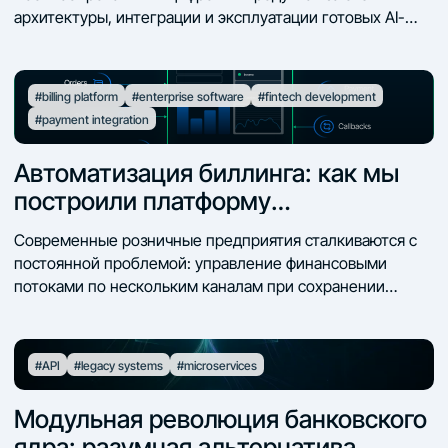
архитектуры, интеграции и эксплуатации готовых AI-
платформ, без разработки собственных моделей.
#billing platform
#enterprise software
#fintech development
#payment integration
Автоматизация биллинга: как мы
построили платформу
корпоративного уровня
Современные розничные предприятия сталкиваются с
постоянной проблемой: управление финансовыми
потоками по нескольким каналам при сохранении
точности, скорости и соответствия нормативным
требованиям.
#API
#legacy systems
#microservices
Модульная революция банковского
ядра: разумная альтернатива