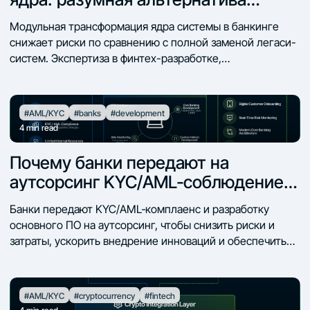
замене легаси-ядра
Модульная трансформация ядра системы в банкинге
снижает риски по сравнению с полной заменой легаси-
систем. Экспертиза в финтех-разработке,
микросервисной архитектуре и регуляторном
комплаенсе для банковских платформ.
#AML/KYC
#banks
#development
4
min read
Почему банки передают на
аутсорсинг KYC/AML‑соблюдение и
разработку основного банковского
Банки передают KYC/AML‑комплаенс и разработку
ПО
основного ПО на аутсорсинг, чтобы снизить риски и
затраты, ускорить внедрение инноваций и обеспечить
масштабируемость. Intelexity помогает финансовым
организациям модернизировать системы,
автоматизировать комплаенс и повышать
#AML/KYC
#cryptocurrency
#fintech
эффективность через кастомные финтех‑решения.