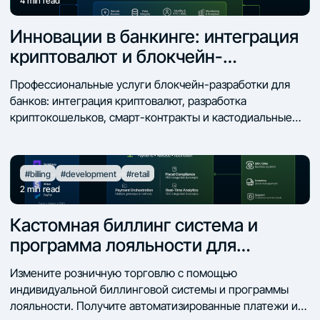
4
min read
Инновации в банкинге: интеграция
криптовалют и блокчейн-
разработка
Профессиональные услуги блокчейн-разработки для
банков: интеграция криптовалют, разработка
криптокошельков, смарт-контракты и кастодиальные
решения с учетом регуляторных требований.
#billing
#development
#retail
2
min read
Кастомная биллинг система и
программа лояльности для
клиентов нового ритейла
Измените розничную торговлю с помощью
индивидуальной биллинговой системы и программы
лояльности. Получите автоматизированные платежи и