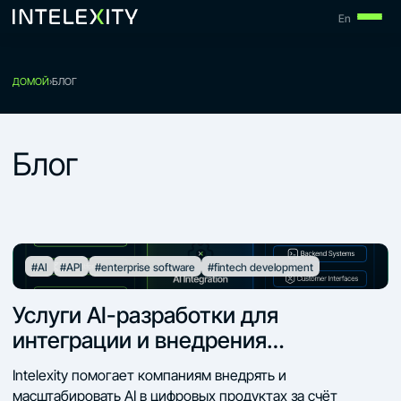
Skip
En
to
content
ДОМОЙ
›
БЛОГ
Блог
#AI
#API
#enterprise software
#fintech development
Услуги AI-разработки для
интеграции и внедрения
возможностей искусственного
Intelexity помогает компаниям внедрять и
интеллекта
масштабировать AI в цифровых продуктах за счёт